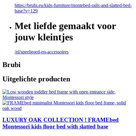
https://brubi.eu/kids-furniture/montebed-rails-and-slatted-bed-
base?v=129
Met liefde gemaakt voor
jouw kleintjes
/nl/speelgoed-en-accessoires
Brubi
Uitgelichte producten
LUXURY OAK COLLECTION ! FRAMEbed
Montessori kids floor bed with slatted base