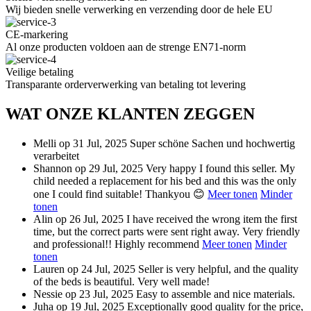
Wij bieden snelle verwerking en verzending door de hele EU
CE-markering
Al onze producten voldoen aan de strenge EN71-norm
Veilige betaling
Transparante orderverwerking van betaling tot levering
WAT ONZE KLANTEN ZEGGEN
Melli
op 31 Jul, 2025
Super schöne Sachen und hochwertig
verarbeitet
Shannon
op 29 Jul, 2025
Very happy I found this seller. My
child needed a replacement for his bed and this was the only
one I could find suitable! Thankyou 😊
Meer tonen
Minder
tonen
Alin
op 26 Jul, 2025
I have received the wrong item the first
time, but the correct parts were sent right away. Very friendly
and professional!! Highly recommend
Meer tonen
Minder
tonen
Lauren
op 24 Jul, 2025
Seller is very helpful, and the quality
of the beds is beautiful. Very well made!
Nessie
op 23 Jul, 2025
Easy to assemble and nice materials.
Juha
op 19 Jul, 2025
Exceptionally good quality for the price,