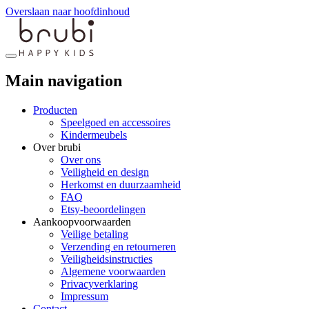
Overslaan naar hoofdinhoud
Main navigation
Producten
Speelgoed en accessoires
Kindermeubels
Over brubi
Over ons
Veiligheid en design
Herkomst en duurzaamheid
FAQ
Etsy-beoordelingen
Aankoopvoorwaarden
Veilige betaling
Verzending en retourneren
Veiligheidsinstructies
Algemene voorwaarden
Privacyverklaring
Impressum
Contact