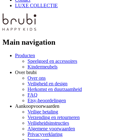
LUXE COLLECTIE
Main navigation
Producten
Speelgoed en accessoires
Kindermeubels
Over brubi
Over ons
Veiligheid en design
Herkomst en duurzaamheid
FAQ
Etsy-beoordelingen
Aankoopvoorwaarden
Veilige betaling
Verzending en retourneren
Veiligheidsinstructies
Algemene voorwaarden
Privacyverklaring
Impressum