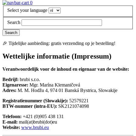
0
Select your language
Search
🎉 Tijdelijke aanbieding: gratis verzending op je bestelling!
Wettelijke informatie (Impressum)
Verantwoordelijk voor de inhoud en eigenaar van de website:
Bedrijf:
brubi s.r.o.
Eigenaresse:
Mgr. Marína Klemaničová
Adres:
M. M. Hodžu 4, 974 01 Banská Bystrica, Slowakije
Registratienummer (Slowakije):
52579221
BTW-nummer (intra-EU):
SK2121074098
Telefoon:
+421 (0)905 438 131
E-mail:
mail(at)brubi(dot)eu
Website:
www.brubi.eu