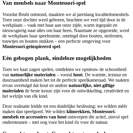
Van meubels naar Montessori-spel
Voordat Brubi ontstond, maakten we al jarenlang kwaliteitsmeubels.
Toen onze dochter werd geboren, brachten we veel tijd door in de
werkplaats – vaak met haar aan onze zijde, warm ingepakt en
nieuwsgierig naar alles om haar heen. Naarmate ze opgroeide, werd
de werkplaats haar speelruimte, omringd door bouten, stofresten,
touwtjes en houten stukken – een perfecte omgeving voor
Montessori-geïnspireerd spel
.
Eén gebogen plank, eindeloze mogelijkheden
Toen we haar zagen spelen, ontdekten we opnieuw de schoonheid
van
natuurlijke materialen
– vooral
hout
. De warmte, textuur en
duurzaamheid maken het tot de perfecte speelkameraad. We raakten
ervan overtuigd dat hout en andere
natuurlijke, niet-giftige
materialen
de beste keuze zijn voor de ontwikkeling, creativiteit en
het welzijn van elk kind.
Deze realisatie leidde tot een duidelijke beslissing: we wilden méér
maken dan speelgoed. We wilden
klimrekken, Montessori-
meubels en accessoires van hout
ontwerpen die actief, zinvol spel
ondersteunen – met oog voor het kind én voor de natuur.