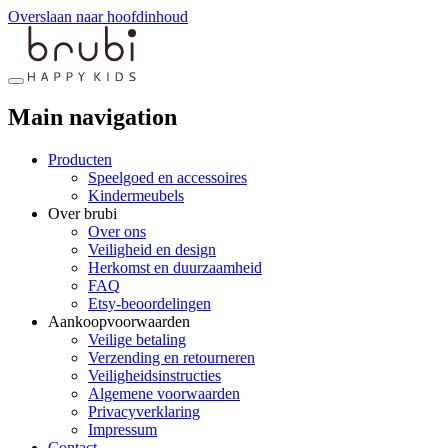
Overslaan naar hoofdinhoud
Main navigation
Producten
Speelgoed en accessoires
Kindermeubels
Over brubi
Over ons
Veiligheid en design
Herkomst en duurzaamheid
FAQ
Etsy-beoordelingen
Aankoopvoorwaarden
Veilige betaling
Verzending en retourneren
Veiligheidsinstructies
Algemene voorwaarden
Privacyverklaring
Impressum
Contact