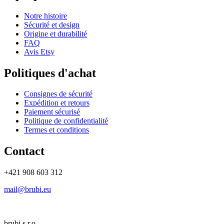
Notre histoire
Sécurité et design
Origine et durabilité
FAQ
Avis Etsy
Politiques d'achat
Consignes de sécurité
Expédition et retours
Paiement sécurisé
Politique de confidentialité
Termes et conditions
Contact
+421 908 603 312
mail@brubi.eu
brubi s.r.o.