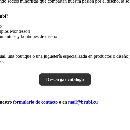
o socios minoristas que compartan nuestra pasión por el diseño, la sos
rubi?
o
cipios Montessori
infantiles y boutiques de diseño
ual, una boutique o una juguetería especializada en productos o diseño 
o.
Descargar catálogo
nuestro
formulario de contacto
o en
mail@brubi.eu