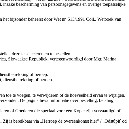
l. inzake bescherming van persoonsgegevens en overige toepasselijke
 in het bijzonder beheerst door Wet nr. 513/1991 Coll., Wetboek van
len deze te selecteren en te bestellen.
trica, Slowaakse Republiek, vertegenwoordigd door Mgr. Marína
dienstbetrekking of beroep.
t, dienstbetrekking of beroep.
toe te voegen, te verwijderen of de hoeveelheid ervan te wijzigen.
erzonden. De pagina bevat informatie over bestelling, betaling,
eren of Goederen die speciaal voor één Koper zijn vervaardigd of
ij is bereikbaar via „Herroep de overeenkomst hier” / „Odstúpiť od