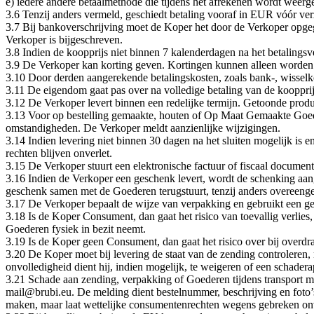
e) iedere andere betaalmethode die tijdens het afrekenen wordt weerg
3.6 Tenzij anders vermeld, geschiedt betaling vooraf in EUR vóór ve
3.7 Bij bankoverschrijving moet de Koper het door de Verkoper opge
Verkoper is bijgeschreven.
3.8 Indien de koopprijs niet binnen 7 kalenderdagen na het betalings
3.9 De Verkoper kan korting geven. Kortingen kunnen alleen worden g
3.10 Door derden aangerekende betalingskosten, zoals bank-, wisselko
3.11 De eigendom gaat pas over na volledige betaling van de koopprij
3.12 De Verkoper levert binnen een redelijke termijn. Getoonde product
3.13 Voor op bestelling gemaakte, houten of Op Maat Gemaakte Goeder
omstandigheden. De Verkoper meldt aanzienlijke wijzigingen.
3.14 Indien levering niet binnen 30 dagen na het sluiten mogelijk is
rechten blijven onverlet.
3.15 De Verkoper stuurt een elektronische factuur of fiscaal documen
3.16 Indien de Verkoper een geschenk levert, wordt de schenking aa
geschenk samen met de Goederen terugstuurt, tenzij anders overeen
3.17 De Verkoper bepaalt de wijze van verpakking en gebruikt een ge
3.18 Is de Koper Consument, dan gaat het risico van toevallig verli
Goederen fysiek in bezit neemt.
3.19 Is de Koper geen Consument, dan gaat het risico over bij overdr
3.20 De Koper moet bij levering de staat van de zending controleren,
onvolledigheid dient hij, indien mogelijk, te weigeren of een schaderap
3.21 Schade aan zending, verpakking of Goederen tijdens transport m
mail@brubi.eu. De melding dient bestelnummer, beschrijving en foto’
maken, maar laat wettelijke consumentenrechten wegens gebreken onv