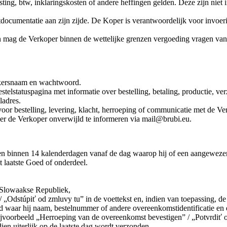
ting, btw, inklaringskosten of andere heffingen gelden. Deze zijn niet
ocumentatie aan zijn zijde. De Koper is verantwoordelijk voor invoerin
mag de Verkoper binnen de wettelijke grenzen vergoeding vragen van n
ikersnaam en wachtwoord.
estelstatuspagina met informatie over bestelling, betaling, productie, v
ladres.
voor bestelling, levering, klacht, herroeping of communicatie met de Ve
r de Verkoper onverwijld te informeren via mail@brubi.eu.
binnen 14 kalenderdagen vanaf de dag waarop hij of een aangewezen 
t laatste Goed of onderdeel.
, Slowaakse Republiek,
 „Odstúpiť od zmluvy tu” in de voettekst en, indien van toepassing, de
 waar hij naam, bestelnummer of andere overeenkomstidentificatie en e-
bijvoorbeeld „Herroeping van de overeenkomst bevestigen” / „Potvrdiť 
ien uiterlijk op de laatste dag wordt verzonden.