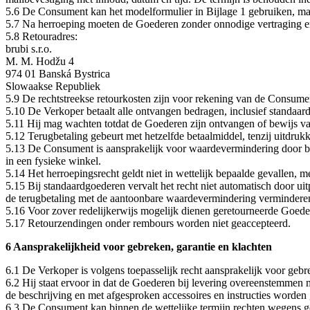
5.6 De Consument kan het modelformulier in Bijlage 1 gebruiken, maar 
5.7 Na herroeping moeten de Goederen zonder onnodige vertraging en 
5.8 Retouradres:
brubi s.r.o.
M. M. Hodžu 4
974 01 Banská Bystrica
Slowaakse Republiek
5.9 De rechtstreekse retourkosten zijn voor rekening van de Consume
5.10 De Verkoper betaalt alle ontvangen bedragen, inclusief standaard
5.11 Hij mag wachten totdat de Goederen zijn ontvangen of bewijs van t
5.12 Terugbetaling gebeurt met hetzelfde betaalmiddel, tenzij uitdru
5.13 De Consument is aansprakelijk voor waardevermindering door be
in een fysieke winkel.
5.14 Het herroepingsrecht geldt niet in wettelijk bepaalde gevallen,
5.15 Bij standaardgoederen vervalt het recht niet automatisch door u
de terugbetaling met de aantoonbare waardevermindering vermindere
5.16 Voor zover redelijkerwijs mogelijk dienen geretourneerde Goedere
5.17 Retourzendingen onder rembours worden niet geaccepteerd.
6 Aansprakelijkheid voor gebreken, garantie en klachten
6.1 De Verkoper is volgens toepasselijk recht aansprakelijk voor gebr
6.2 Hij staat ervoor in dat de Goederen bij levering overeenstemm
de beschrijving en met afgesproken accessoires en instructies worden 
6.3 De Consument kan binnen de wettelijke termijn rechten wegens g