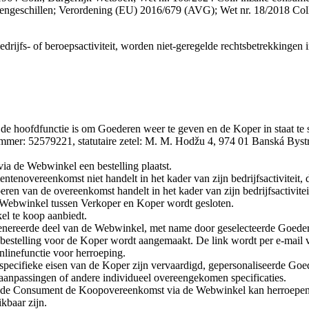
ntengeschillen; Verordening (EU) 2016/679 (AVG); Wet nr. 18/2018 Col
drijfs- of beroepsactiviteit, worden niet-geregelde rechtsbetrekkingen
oofdfunctie is om Goederen weer te geven en de Koper in staat te stel
nummer: 52579221, statutaire zetel: M. M. Hodžu 4, 974 01 Banská Bys
via de Webwinkel een bestelling plaatst.
tenovereenkomst niet handelt in het kader van zijn bedrijfsactiviteit, 
eren van de overeenkomst handelt in het kader van zijn bedrijfsactivitei
Webwinkel tussen Verkoper en Koper wordt gesloten.
el te koop aanbiedt.
ereerde deel van de Webwinkel, met name door geselecteerde Goederen 
 bestelling voor de Koper wordt aangemaakt. De link wordt per e-mail v
nlinefunctie voor herroeping.
cifieke eisen van de Koper zijn vervaardigd, gepersonaliseerde Goed
anpassingen of andere individueel overeengekomen specificaties.
e de Consument de Koopovereenkomst via de Webwinkel kan herroepen. Z
kbaar zijn.