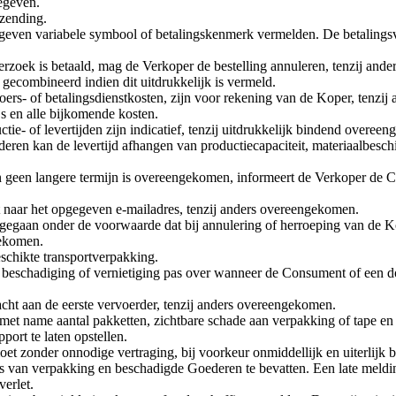
egeven.
rzending.
geven variabele symbool of betalingskenmerk vermelden. De betalingsv
verzoek is betaald, mag de Verkoper de bestelling annuleren, tenzij an
ecombineerd indien dit uitdrukkelijk is vermeld.
ers- of betalingsdienstkosten, zijn voor rekening van de Koper, tenzij 
s en alle bijkomende kosten.
ie- of levertijden zijn indicatief, tenzij uitdrukkelijk bindend overee
en kan de levertijd afhangen van productiecapaciteit, materiaalbesch
 en geen langere termijn is overeengekomen, informeert de Verkoper de C
t naar het opgegeven e-mailadres, tenzij anders overeengekomen.
ngegaan onder de voorwaarde dat bij annulering of herroeping van de
gekomen.
schikte transportverpakking.
es, beschadiging of vernietiging pas over wanneer de Consument of een
acht aan de eerste vervoerder, tenzij anders overeengekomen.
 met name aantal pakketten, zichtbare schade aan verpakking of tape en
port te laten opstellen.
oet zonder onnodige vertraging, bij voorkeur onmiddellijk en uiterlijk
s van verpakking en beschadigde Goederen te bevatten. Een late meldin
erlet.