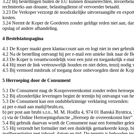
3.22 Bij bestellingen buiten de EU kunnen douanerechten, invoerbelas
rechtstreeks aan douane, belastingdienst of vervoerder betaald.
3.23 De Verkoper verzorgt de noodzakelijke uitvoeraangifte en exportd
kosten.
3.24 Neemt de Koper de Goederen zonder geldige reden niet aan, dan 
opslag of andere afhandeling.
4 Bestelstatuspagina
4.1 De Koper maakt geen klantaccount aan en logt niet in met gebru
4.2 Na de bestelling ontvangt hij per e-mail een unieke link naar de B
4.3 De Koper is verantwoordelijk voor een juist en toegankelijk e-mai
4.4 Hij moet de link vertrouwelijk houden en niet delen, tenzij nodig 
4.5 Bij vermoed misbruik of toegang door onbevoegden dient de Kope
5 Herroeping door de Consument
5.1 De Consument mag de Koopovereenkomst zonder reden herroepen 
5.2 Bij afzonderlijke leveringen begint de termijn bij ontvangst van he
5.3 De Consument kan een ondubbelzinnige verklaring verzenden:
a) per e-mail aan mail@brubi.eu,
b) per post aan brubi s.r.o., M. M. Hodžu 4, 974 01 Banská Bystrica
c) via de Online Herroepingsfunctie „Herroep de overeenkomst hier” /
5.4 Bij gebruik daarvan wordt de Consument naar een formulier geleid
5.5 Hij verzendt het formulier met een duidelijk gemarkeerde knop, 
mailbevestiging met inhoud, datum en tijd. De termijn is behouden ind