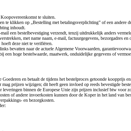
 Koopovereenkomst te sluiten.
 en te klikken op „Bestelling met betalingsverplichting” of een andere d
hting inhoudt.
il een bestelbevestiging verzendt, tenzij uitdrukkelijk anders vermel
erstrekken, met name naam, e-mail, factuurgegevens, bezorgadres en o
oeft deze niet te verifiëren.
 links bevatten naar de actuele Algemene Voorwaarden, garantievoorwa
ij een hoge bestelwaarde, maatwerk, onduidelijke gegevens of vermoe
 Goederen en betaalt de tijdens het bestelproces getoonde koopprijs e
mag prijzen wijzigen; dit heeft geen invloed op reeds bevestigde beste
leveringen binnen de Europese Unie zijn prijzen inclusief btw voor z
sten of andere invoerkosten kunnen door de Koper in het land van be
verpakkings- en bezorgkosten.
er: