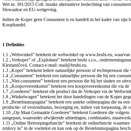
Wet nr. 391/2015 Coll. inzake alternatieve beslechting van consume
Slowaakse en EU-wetgeving.
Indien de Koper geen Consument is en handelt in het kader van zijn be
Koophandel.
1 Definities
1.1 „Webwinkel” betekent de webwinkel op www.brubi.eu, waarvan de h
1.2 „Verkoper” of „Exploitant” betekent brubi s.r.o., ondernemings
Klemaničová. Contact-e-mail: mail@brubi.eu.
1.3 „Koper” betekent iedere natuurlijke persoon of rechtspersoon die 
1.4 „Consument” betekent een natuurlijke persoon die bij een consumen
1.5 „Niet-consument” betekent een persoon die bij het sluiten en uitvo
1.6 „Koopovereenkomst” betekent een koopovereenkomst die via de 
1.7 „Goederen” betekent elk product dat de Verkoper via de Webwink
1.8 „Winkelwagen” betekent het door handelingen van de Koper gegen
1.9 „Bestelstatuspagina” betekent een unieke onlinepagina die na een
productie- of verzendstatus, bezorging en, indien van toepassing, de o
1.10 „Op Maat Gemaakte Goederen” betekent Goederen die volgens spe
aangepast, waaronder afwijkende afmetingen, combinaties, maatwerka
1.11 „Online Herroepingsfunctie” betekent de onlinefunctie waarme
zmluvy tu” in de voettekst en kan ook op de Bestelstatuspagina beschi