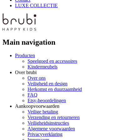
LUXE COLLECTIE
Main navigation
Producten
Speelgoed en accessoires
Kindermeubels
Over brubi
Over ons
Veiligheid en design
Herkomst en duurzaamheid
FAQ
Etsy-beoordelingen
Aankoopvoorwaarden
Veilige betaling
Verzending en retourneren
Veiligheidsinstructies
Algemene voorwaarden
Privacyverklaring
Impressum