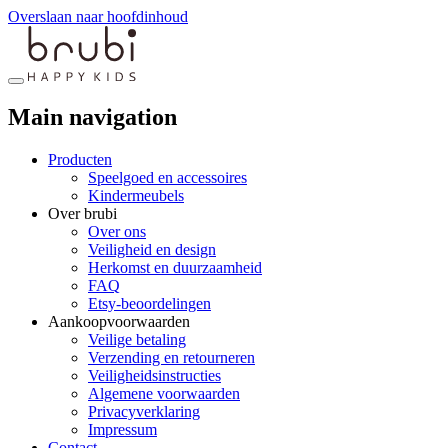
Overslaan naar hoofdinhoud
Main navigation
Producten
Speelgoed en accessoires
Kindermeubels
Over brubi
Over ons
Veiligheid en design
Herkomst en duurzaamheid
FAQ
Etsy-beoordelingen
Aankoopvoorwaarden
Veilige betaling
Verzending en retourneren
Veiligheidsinstructies
Algemene voorwaarden
Privacyverklaring
Impressum
Contact