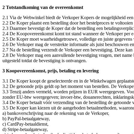
2 Totstandkoming van de overeenkomst
2.1 Via de Webwinkel biedt de Verkoper Kopers de mogelijkheid een
2.2 De Koper plaatst een bestelling door het bestelproces te voltooien
2.3 Daarmee bevestigt de Koper dat de bestelling een betalingsverplic
2.4 De Koopovereenkomst komt tot stand wanneer de Verkoper per e-ma
2.5 De Koper moet waarheidsgetrouwe, volledige en juiste gegevens v
2.6 De Verkoper mag de verstrekte informatie als juist beschouwen en h
2.7 Na de bestelling verzendt de Verkoper een bevestiging. Deze kan
2.8 De Verkoper mag een aanvullende bevestiging vragen, met name b
uitgesteld totdat de bevestiging is ontvangen.
3 Koopovereenkomst, prijs, betaling en levering
3.1 De Koper koopt de geselecteerde en in de Winkelwagen geplaatste
3.2 De getoonde prijs geldt op het moment van bestellen. De Verkoper 
3.3 Tenzij anders vermeld, worden prijzen in EUR weergegeven. Voor 
zonder EU-btw weergegeven; invoer-btw, douanerechten, inklaringsko
3.4 De Koper betaalt vóór verzending van de bestelling de getoonde 
3.5 De Koper kan kiezen uit de aangeboden betaalmethoden, waarond
a) bankoverschrijving naar de rekening van de Verkoper,
b) PayPal-betaalgateway,
c) CardPay-betaaldienst,
d) Stripe-betaalgateway,