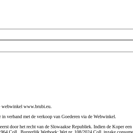
e webwinkel www.brubi.eu.
er in verband met de verkoop van Goederen via de Webwinkel.
eerst door het recht van de Slowaakse Republiek. Indien de Koper een
/1964 Coll., Burgerlijk Wetboek; Wet nr. 108/2024 Coll. inzake consum