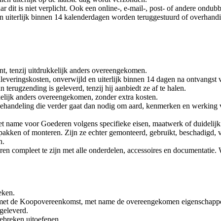
dit is niet verplicht. Ook een online-, e-mail-, post- of andere ondubb
uiterlijk binnen 14 kalenderdagen worden teruggestuurd of overhandig
nt, tenzij uitdrukkelijk anders overeengekomen.
leveringskosten, onverwijld en uiterlijk binnen 14 dagen na ontvangst 
erugzending is geleverd, tenzij hij aanbiedt ze af te halen.
kkelijk anders overeengekomen, zonder extra kosten.
handeling die verder gaat dan nodig om aard, kenmerken en werking v
 met name voor Goederen volgens specifieke eisen, maatwerk of duidelij
itpakken of monteren. Zijn ze echter gemonteerd, gebruikt, beschadigd,
n.
n compleet te zijn met alle onderdelen, accessoires en documentatie. We
eken.
en met de Koopovereenkomst, met name de overeengekomen eigenschapp
geleverd.
ebreken uitoefenen.